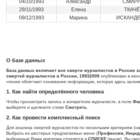
04/10/1993
Александр
СМИР
29/11/1993
Елена
ТКАЧ
09/12/1993
Марина
ИСКАНД
О базе данных
База данных включает все смерти журналистов в России з
смертей журналистов в России, 19932009
опубликован в июн
чтение облегчает понимание информации, которая здесь залож
1. Как найти определённого человека
Чтобы просмотреть запись о конкретном журналисте, в поле
Фа
выберите и щелкните слово
Смотреть
.
2. Как провести комплексный поиск
Для анализа смертей журналистов по нескольким критериям (н
Выбрать из шестерых предлагаемых меню (
Профессия, Инцид
выбранные Вами критерии отразятся в
СПИСКЕ
(выше). Вы смо