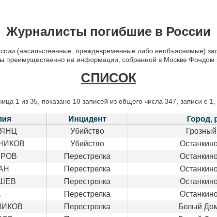
Журналисты погибшие в России
оссии (насильственные, преждевременные либо необъяснимые) за
аны преимущественно на информации, собранной в Москве Фондом 
СПИСОК
ица 1 из 35, показано 10 записей из общего числа 347, записи с 1,
лия
Инцидент
Город, 
РЯНЦ
Убийство
Грозный
НИКОВ
Убийство
Останкино
ЁРОВ
Перестрелка
Останкино
АН
Перестрелка
Останкино
ШЕВ
Перестрелка
Останкино
К
Перестрелка
Останкино
НИКОВ
Перестрелка
Белый Дом