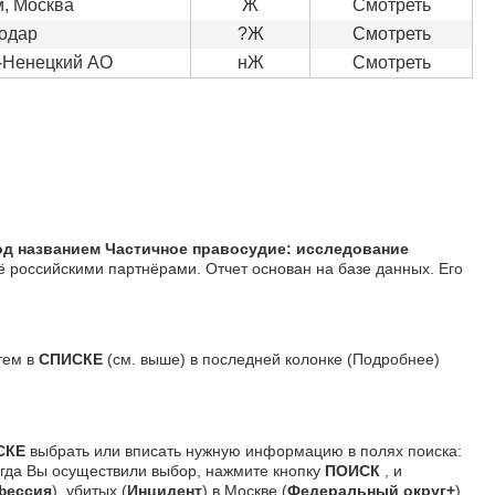
, Москва
Ж
Смотреть
одар
?Ж
Смотреть
-Ненецкий АО
нЖ
Смотреть
од названием Частичное правосудие: исследование
её российскими партнёрами. Отчет основан на базе данных. Его
тем в
СПИСКЕ
(см. выше) в последней колонке (Подробнее)
СКЕ
выбрать или вписать нужную информацию в полях поиска:
огда Вы осуществили выбор, нажмите кнопку
ПОИСК
, и
фессия
), убитых (
Инцидент
) в Москве (
Федеральный округ+
).