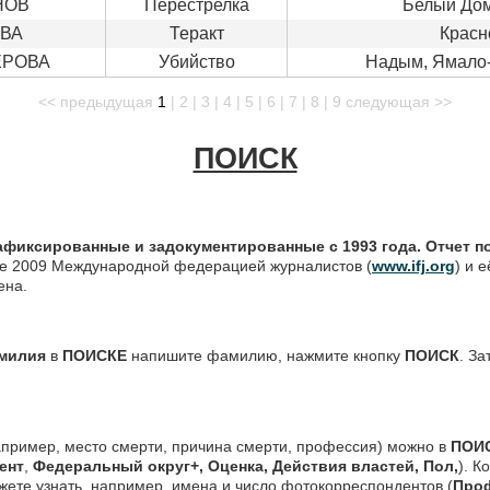
НОВ
Перестрелка
Белый Дом
ЁВА
Теракт
Красн
ЕРОВА
Убийство
Надым, Ямало
<< предыдущая
1
|
2
|
3
|
4
|
5
|
6
|
7
|
8
|
9
следующая >>
ПОИСК
афиксированные и задокументированные с 1993 года. Отчет п
е 2009 Международной федерацией журналистов (
www.ifj.org
) и 
ена.
милия
в
ПОИСКE
напишите фамилию, нажмите кнопку
ПОИСК
. За
апример, место смерти, причина смерти, профессия) можно в
ПОИ
ент
,
Федеральный округ+, Оценка, Действия властей, Пол,
). К
жете узнать, например, имена и число фотокорреспондентов (
Про