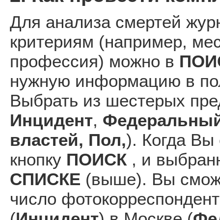
Для анализа смертей жур
критериям (например, мес
профессия) можно в
ПОИ
нужную информацию в пол
Выбрать из шестерых пре
Инцидент
,
Федеральный 
властей, Пол,
). Когда В
кнопку
ПОИСК
, и выбран
СПИСКЕ
(выше). Вы смож
число фотокорреспондент
(
Инцидент
) в Москве (
Фе