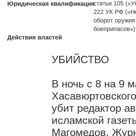
статьи 105 («У
Юридическая квалификация
222 УК РФ («Н
оборот оружия
боеприпасов»
Действия властей
УБИЙСТВО
В ночь с 8 на 9 
Хасавюртовского
убит редактор а
исламской газет
Магомедов. Журн