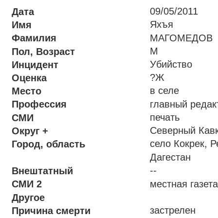
09/05/2011
Дата
Яхъя
Имя
МАГОМЕДО
Фамилия
М
Пол, Возраст
Убийство
Инцидент
?Ж
Оценка
в селе
Место
главный реда
Профессия
печать
СМИ
Северный Кав
Округ +
село Кокрек, 
Город, область
Дагестан
--
Внештатный
местная газе
СМИ 2
Другое
застрелен
Причина смерти